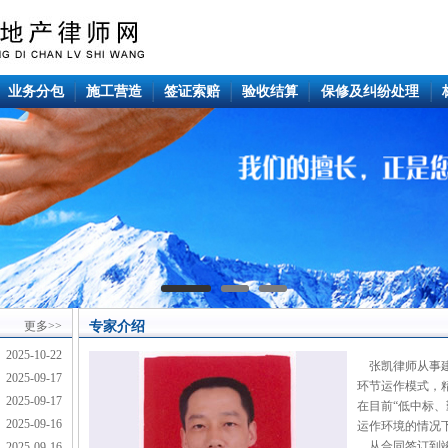
业务分包
施工营造
签证索赔
验收结算
保修及纠纷处理
更多>>
专家介绍
2025-10-22
张凯律师从事建
2025-09-17
环节运作模式，
2025-09-17
在目前“低中标
2025-09-16
运作环境的情况
从合同签订到竣
2025-09-16