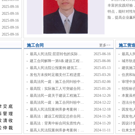
丰富的实践经验
2025-09-16
特点，能针对性
2025-09-16
险，提高企业赢
2025-09-16
2025-09-16
2025-09-16
施工合同
更多>>
施工营
最高人民法院:层层转包的实际…
2025-06-16
最高人
建工合同解释一第6条:建设工程…
2025-06-06
城市轨
最高人民法院公报案例:建筑工…
2025-05-13
建筑施
发包方未按时足额支付工程进度…
2025-03-26
住房和
最高法民一庭：施工合同纠纷中…
2025-02-06
审理中
最高院：实际施工人可突破合同…
2025-01-26
招投标
最高法民一庭关于建设工程施工…
2024-12-26
本案虽
最高法民一庭：施工合同纠纷中…
2024-12-22
违法分
最高人民法院案例库参考案例：…
2024-12-18
因发包
最高法：建设工程固定总价合同…
2024-11-28
因发包
最高法：背离中标合同实质性内…
2024-11-20
因设计
最高人民法院案例库参考案例：…
2024-11-11
往来文