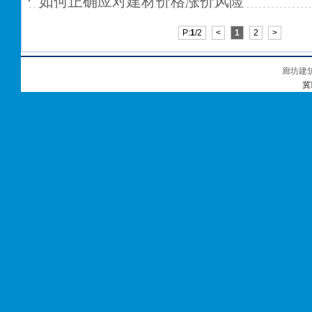
如何正确应对建材价格涨价风险
P:
1
/2
<
1
2
>
廊坊建
冀I