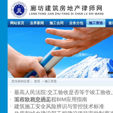
网站首页
业界新闻
施工合同
业务分包
施工营造
签
您当前的位置：
首页
> 施工营造
最高人民法院:交工验收是否等于竣工验收
城市轨道交通工程BIM应用指南
工程款利息的起…
建筑施工安全风险辨识与管控技术标准