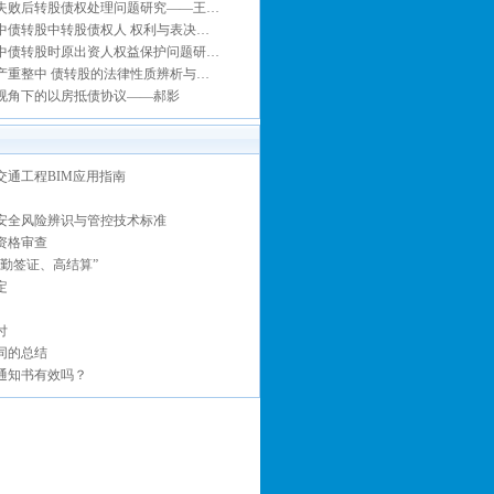
失败后转股债权处理问题研究——王…
中债转股中转股债权人 权利与表决…
中债转股时原出资人权益保护问题研…
产重整中 债转股的法律性质辨析与…
视角下的以房抵债协议——郝影
交通工程BIM应用指南
安全风险辨识与管控技术标准
资格审查
、勤签证、高结算”
定
付
同的总结
通知书有效吗？