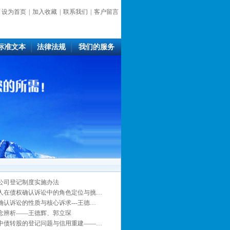
设为首页
|
加入收藏
|
联系我们
|
客户留言
标准文本
法律法规
我们的服务
公司登记制度实施办法
人在债权确认诉讼中的角色定位与挑…
确认诉讼的性质与核心诉求---王德…
念辨析——王德辉、郭立琛
中债转股的登记问题与信用重建——…