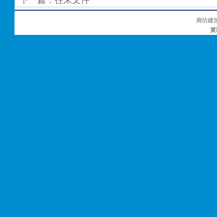
下一篇：
往来文件
廊坊建
冀I