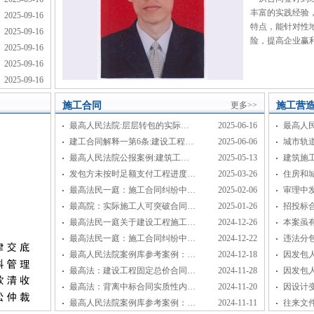
丰富的实践经验
2025-09-16
特点，能针对性
2025-09-16
险，提高企业赢
2025-09-16
2025-09-16
2025-09-16
施工合同
更多>>
施工营
最高人民法院:层层转包的实际…
2025-06-16
最高人
建工合同解释一第6条:建设工程…
2025-06-06
城市轨
最高人民法院公报案例:建筑工…
2025-05-13
建筑施
发包方未按时足额支付工程进度…
2025-03-26
住房和
最高法民一庭：施工合同纠纷中…
2025-02-06
审理中
最高院：实际施工人可突破合同…
2025-01-26
招投标
最高法民一庭关于建设工程施工…
2024-12-26
本案虽
最高法民一庭：施工合同纠纷中…
2024-12-22
违法分
最高人民法院案例库参考案例：…
2024-12-18
因发包
最高法：建设工程固定总价合同…
2024-11-28
因发包
最高法：背离中标合同实质性内…
2024-11-20
因设计
最高人民法院案例库参考案例：…
2024-11-11
往来文