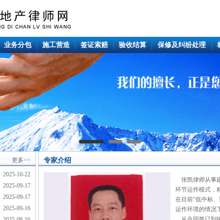
业务分包
施工营造
签证索赔
验收结算
保修及纠纷处理
更多>>
专家介绍
2025-10-22
张凯律师从事建
2025-09-17
环节运作模式，
2025-09-17
在目前“低中标
2025-09-16
运作环境的情况
从合同签订到竣
2025-09-16